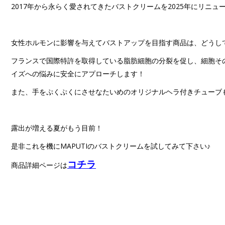
2017年から永らく愛されてきたバストクリームを2025年にリニ
女性ホルモンに影響を与えてバストアップを目指す商品は、どうし
フランスで国際特許を取得している脂肪細胞の分裂を促し、細胞そ
イズへの悩みに安全にアプローチします！
また、手をぷくぷくにさせなたいめのオリジナルヘラ付きチューブ
露出が増える夏がもう目前！
是非これを機にMAPUTIのバストクリームを試してみて下さい♪
コチラ
商品詳細ページは