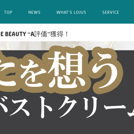
TOP
NEWS
WHAT’S LOJUS
SERVICE
EAUTY “A評価”獲得！