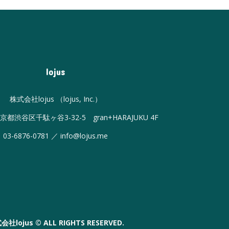
lojus
株式会社lojus （lojus, Inc.）
 東京都渋谷区千駄ヶ谷3-32-5 gran+HARAJUKU 4F
03-6876-0781 ／ info@lojus.me
社lojus © ALL RIGHTS RESERVED.